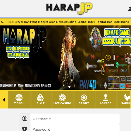
HarapJP Server Pay4d yang Menyediakan Link Slot Online, Casino, Togel, Tembak Ikan, Sport Paling Popu
TOGEL
SLOT
LIVE CASINO
SPORT
ARCADE
SABU