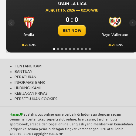
SPAIN LA LIGA
August 16, 2026 — 02:30 WIB
0 : 0
Previous
Ne
BET NOW
Rayo Vallecano
Alaves
-0.25
0.95
0.00
0.62
TENTANG KAMI
BANTUAN
PERATURAN
INFORMASI BANK
HUBUNGI KAMI
KEBIJAKAN PRIVASI
PERSETUJUAN COOKIES
HarapJP
adalah situs online game terbaik di Indonesia dengan ragam
permainan terlengkap seperti slot online, live casino, taruhan bola
sportsbook, arcade dan togel online uang asli yang memberikan kemudahan
jackpot ke semua pemain dengan tingkat kemenangan 98% atau lebih.
© 2015 - 2026 Copyright HARAPJP.