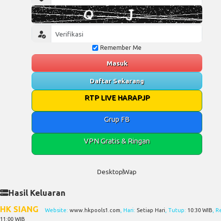
Remember Me
Masuk
Daftar Sekarang
RTP LIVE HARAPJP
Grup FB
VPN Gratis & Ringan
Desktop
Wap
Hasil Keluaran
HK SIANG
Website:
www.hkpools1.com
, Hari:
Setiap Hari
, Tutup:
10:30 WIB
, R
11:00 WIB