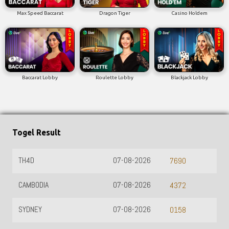
Max Speed Baccarat
Dragon Tiger
Casino Holdem
Baccarat Lobby
Roulette Lobby
Blackjack Lobby
Togel Result
TH4D
07-08-2026
7690
CAMBODIA
07-08-2026
4372
SYDNEY
07-08-2026
0158