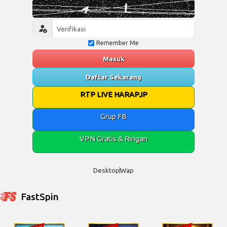
Remember Me
Masuk
Daftar Sekarang
RTP LIVE HARAPJP
Grup FB
VPN Gratis & Ringan
Desktop
Wap
FastSpin