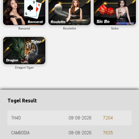
Baccarat
Roulette
Sicbo
Dragon Tiger
Togel Result
TH4D
08-08-2026
7204
CAMBODIA
08-08-2026
7635