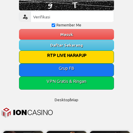
Remember Me
Masuk
Daftar Sekarang
RTP LIVE HARAPJP
Grup FB
VPN Gratis & Ringan
Desktop
Wap